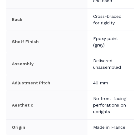
enclosed
Cross-braced
Back
for rigidity
Epoxy paint
Shelf Finish
(grey)
Delivered
Assembly
unassembled
Adjustment Pitch
40 mm
No front-facing
Aesthetic
perforations on
uprights
Origin
Made in France