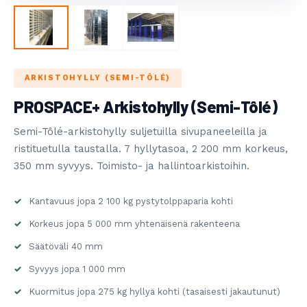
OST SYSTEMS
GI
ARKISTOHYLLY (SEMI-TÔLÉ)
TRY NEWS
PROSPACE+ Arkistohylly (Semi-Tôlé)
Semi-Tôlé-arkistohylly suljetuilla sivupaneeleilla ja
ristituetulla taustalla. 7 hyllytasoa, 2 200 mm korkeus,
350 mm syvyys. Toimisto- ja hallintoarkistoihin.
Kantavuus jopa 2 100 kg pystytolppaparia kohti
Korkeus jopa 5 000 mm yhtenäisenä rakenteena
Säätöväli 40 mm
Syvyys jopa 1 000 mm
Kuormitus jopa 275 kg hyllyä kohti (tasaisesti jakautunut)