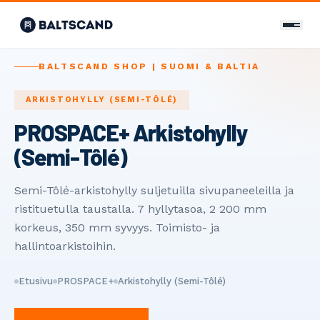
CONTACT
BALTSCAND SHOP | SUOMI & BALTIA
Ota yhteyttä
ARKISTOHYLLY (SEMI-TÔLÉ)
PROSPACE+ Arkistohylly
+358 400 298 588
(Semi-Tôlé)
info@baltscand.com
Uudenmaankatu 3 B 39
Semi-Tôlé-arkistohylly suljetuilla sivupaneeleilla ja
00120 Helsinki, Finland
ristituetulla taustalla. 7 hyllytasoa, 2 200 mm
Mon–Fri 8:00–17:00
korkeus, 350 mm syvyys. Toimisto- ja
hallintoarkistoihin.
LANGUAGE
EN
FI
RU
Etusivu
PROSPACE+
Arkistohylly (Semi-Tôlé)