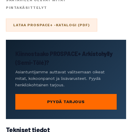
SAATAVILLA OLEVAT MITAT
PINTAKÄSITTELYT
LATAA PROSPACE+ -KATALOGI (PDF)
Kiinnostaako PROSPACE+ Arkistohylly
(Semi-Tôlé)?
Asiantuntijamme auttavat valitsemaan oikeat
mitat, kokoonpanot ja lisävarusteet. Pyydä
henkilökohtainen tarjous.
PYYDÄ TARJOUS
Tekniset tiedot