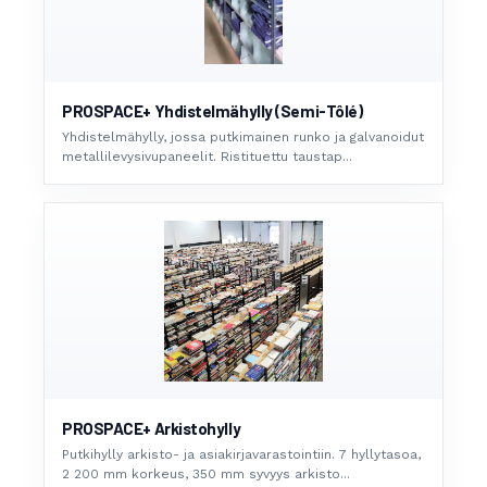
PROSPACE+ Yhdistelmähylly (Semi-Tôlé)
Yhdistelmähylly, jossa putkimainen runko ja galvanoidut
metallilevysivupaneelit. Ristituettu taustap...
PROSPACE+ Arkistohylly
Putkihylly arkisto- ja asiakirjavarastointiin. 7 hyllytasoa,
2 200 mm korkeus, 350 mm syvyys arkisto...